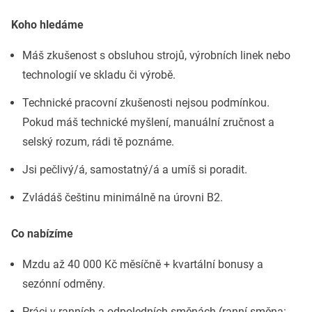
Koho hledáme
Máš zkušenost s obsluhou strojů, výrobních linek nebo
technologií ve skladu či výrobě.
Technické pracovní zkušenosti nejsou podmínkou.
Pokud máš technické myšlení, manuální zručnost a
selský rozum, rádi tě poznáme.
Jsi pečlivý/á, samostatný/á a umíš si poradit.
Zvládáš češtinu minimálně na úrovni B2.
Co nabízíme
Mzdu až 40 000 Kč měsíčně + kvartální bonusy a
sezónní odměny.
Práci v ranních a odpoledních směnách (ranní směna: