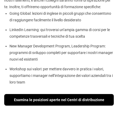
nostri fallimenti, e anche i colleghi saranno fonte di ispirazione per
te. Inoltre, ti offriremo opportunità di formazione specifiche:
Going Global: lezioni di inglese in piccoli gruppi che consentono
di raggiungere facilmente il livello desiderato
LinkedIn Learning: qui troverai un’ampia gamma di corsi per le
competenze trasversali e tecniche di tua scelta
New Manager Development Program, Leadership Program:
programmi di sviluppo completi per supportare i nostri manager
nuovi ed esistenti
Workshop sui valori: per mettere davvero in pratica i valori,
supportiamo i manager nell’integrazione dei valori aziendali tra i
loro team
Esamina le posizioni aperte nel Centri di distribuzione