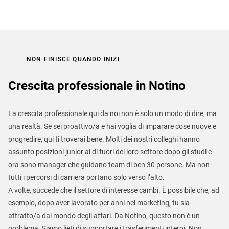
NON FINISCE QUANDO INIZI
Crescita professionale in Notino
La crescita professionale qui da noi non è solo un modo di dire, ma
una realtà. Se sei proattivo/a e hai voglia di imparare cose nuove e
progredire, qui ti troverai bene. Molti dei nostri colleghi hanno
assunto posizioni junior al di fuori del loro settore dopo gli studi e
ora sono manager che guidano team di ben 30 persone. Ma non
tutti i percorsi di carriera portano solo verso l’alto.
A volte, succede che il settore di interesse cambi. È possibile che, ad
esempio, dopo aver lavorato per anni nel marketing, tu sia
attratto/a dal mondo degli affari. Da Notino, questo non è un
problema. Siamo lieti di supportare i trasferimenti interni. Non