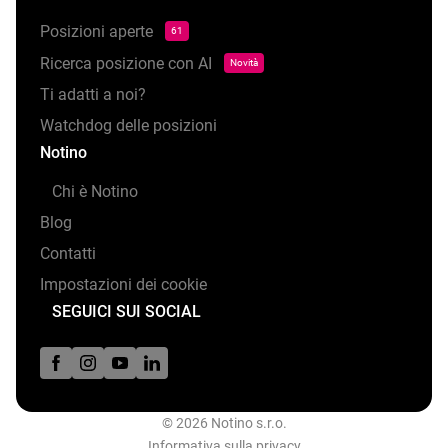
Posizioni aperte
61
Ricerca posizione con AI
Novità
Ti adatti a noi?
Watchdog delle posizioni
Notino
Chi è Notino
Blog
Contatti
Impostazioni dei cookie
SEGUICI SUI SOCIAL
© 2026 Notino s.r.o.
Informativa sulla privacy