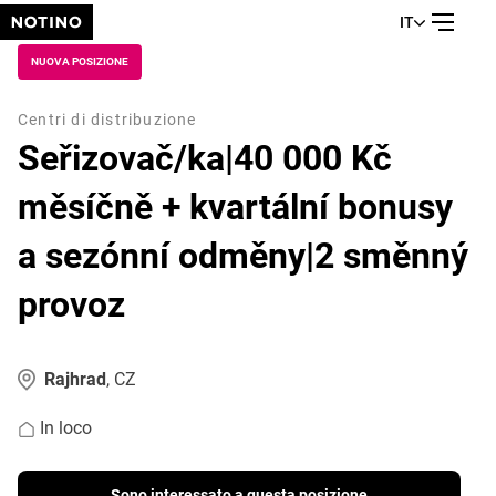
IT
NUOVA POSIZIONE
Centri di distribuzione
Seřizovač/ka|40 000 Kč
měsíčně + kvartální bonusy
a sezónní odměny|2 směnný
provoz
Rajhrad
, CZ
In loco
Sono interessato a questa posizione