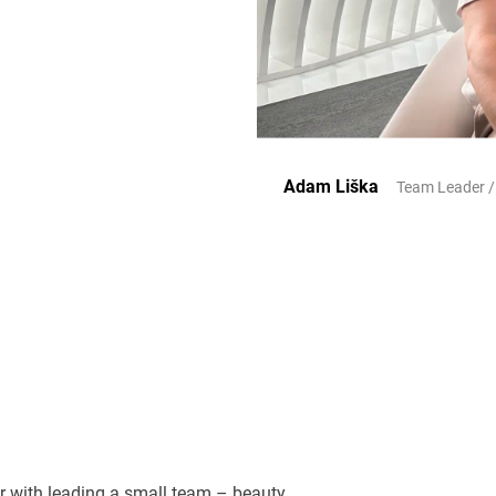
Adam Liška
Team Leader /
or with leading a small team – beauty