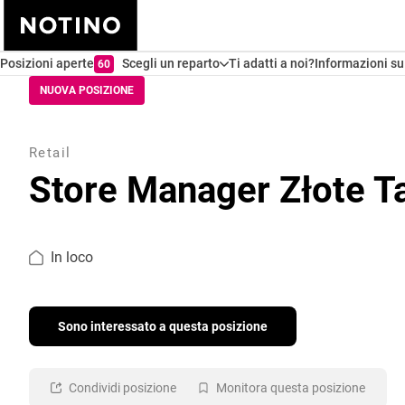
Posizioni aperte
Scegli un reparto
Ti adatti a noi?
Informazioni su
60
NUOVA POSIZIONE
Retail
Store Manager Złote T
In loco
Sono interessato a questa posizione
Condividi posizione
Monitora questa posizione