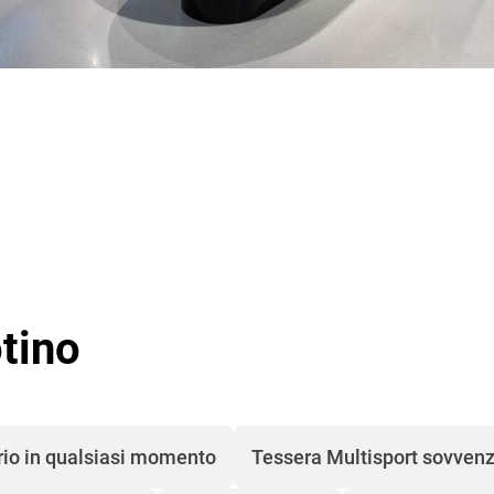
otino
rio in qualsiasi momento
Tessera Multisport sovven