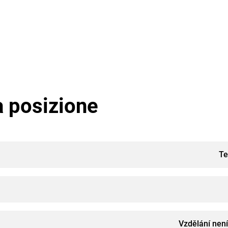
a posizione
Te
Vzdělání nen