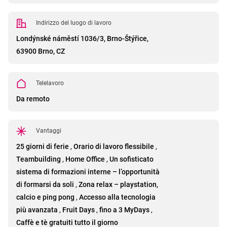
Indirizzo del luogo di lavoro
Londýnské náměstí 1036/3, Brno-Štýřice,
63900 Brno, CZ
Telelavoro
Da remoto
Vantaggi
25 giorni di ferie
,
Orario di lavoro flessibile
,
Teambuilding
,
Home Office
,
Un sofisticato
sistema di formazioni interne – l’opportunità
di formarsi da soli
,
Zona relax – playstation,
calcio e ping pong
,
Accesso alla tecnologia
più avanzata
,
Fruit Days
,
fino a 3 MyDays
,
Caffè e tè gratuiti tutto il giorno