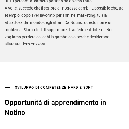
tutti i percorsi di carriera portano solo verso l’alto.
A volte, succede che il settore di interesse cambi. È possibile che, ad
esempio, dopo aver lavorato per anni nel marketing, tu sia
attratto/a dal mondo degli affari. Da Notino, questo non è un
problema. Siamo lieti di supportare i trasferimenti interni. Non
vogliamo perdere colleghi in gamba solo perché desiderano
allargare i loro orizzonti.
SVILUPPO DI COMPETENZE HARD E SOFT
Opportunità di apprendimento in
Notino