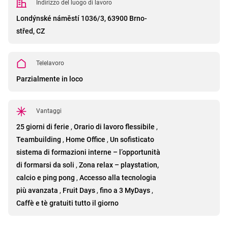
Indirizzo del luogo di lavoro
Londýnské náměstí 1036/3, 63900 Brno-
střed, CZ
Telelavoro
Parzialmente in loco
Vantaggi
25 giorni di ferie
,
Orario di lavoro flessibile
,
Teambuilding
,
Home Office
,
Un sofisticato
sistema di formazioni interne – l’opportunità
di formarsi da soli
,
Zona relax – playstation,
calcio e ping pong
,
Accesso alla tecnologia
più avanzata
,
Fruit Days
,
fino a 3 MyDays
,
Caffè e tè gratuiti tutto il giorno