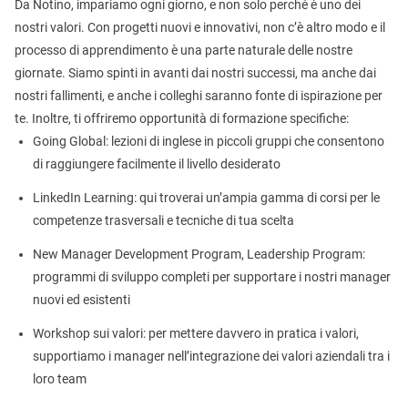
Da Notino, impariamo ogni giorno, e non solo perché è uno dei
nostri valori. Con progetti nuovi e innovativi, non c’è altro modo e il
processo di apprendimento è una parte naturale delle nostre
giornate. Siamo spinti in avanti dai nostri successi, ma anche dai
nostri fallimenti, e anche i colleghi saranno fonte di ispirazione per
te. Inoltre, ti offriremo opportunità di formazione specifiche:
Going Global: lezioni di inglese in piccoli gruppi che consentono
di raggiungere facilmente il livello desiderato
LinkedIn Learning: qui troverai un’ampia gamma di corsi per le
competenze trasversali e tecniche di tua scelta
New Manager Development Program, Leadership Program:
programmi di sviluppo completi per supportare i nostri manager
nuovi ed esistenti
Workshop sui valori: per mettere davvero in pratica i valori,
supportiamo i manager nell’integrazione dei valori aziendali tra i
loro team